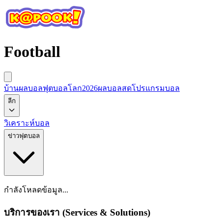
Football
บ้านผลบอล
ฟุตบอลโลก2026
ผลบอลสด
โปรแกรมบอล
ลีก
วิเคราะห์บอล
ข่าวฟุตบอล
กำลังโหลดข้อมูล...
บริการของเรา (Services & Solutions)