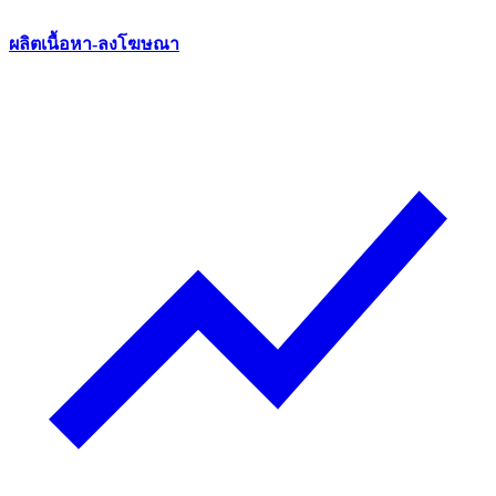
ผลิตเนื้อหา-ลงโฆษณา