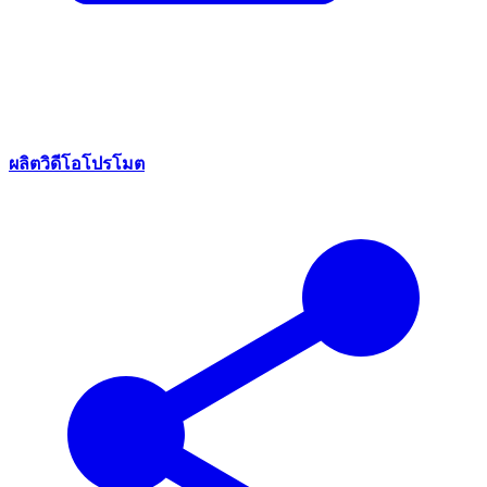
ผลิตวิดีโอโปรโมต