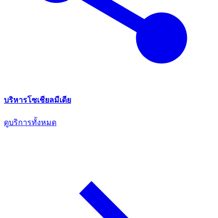
บริหารโซเชียลมีเดีย
ดูบริการทั้งหมด