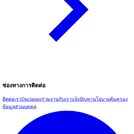
ช่องทางการติดต่อ
ติดต่อเรา
Disclaimer
ร่วมงานกับเรา
แจ้งปัญหา
นโยบายคุ้มครอง
ข้อมูลส่วนบุคคล