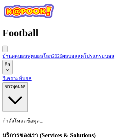
Football
บ้านผลบอล
ฟุตบอลโลก2026
ผลบอลสด
โปรแกรมบอล
ลีก
วิเคราะห์บอล
ข่าวฟุตบอล
กำลังโหลดข้อมูล...
บริการของเรา (Services & Solutions)