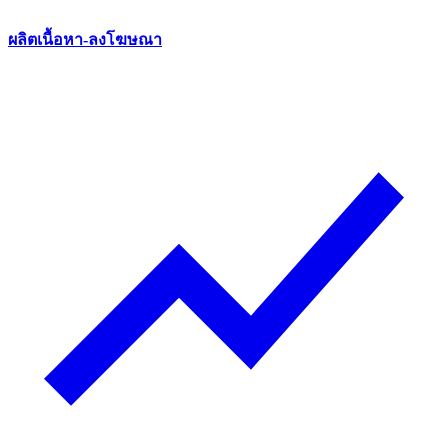
ผลิตเนื้อหา-ลงโฆษณา