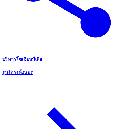
บริหารโซเชียลมีเดีย
ดูบริการทั้งหมด