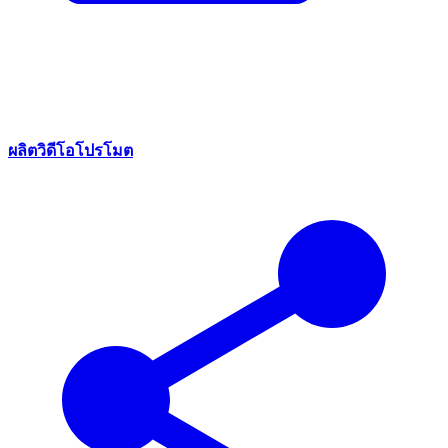
ผลิตวิดีโอโปรโมต