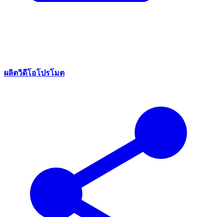
ผลิตวิดีโอโปรโมต