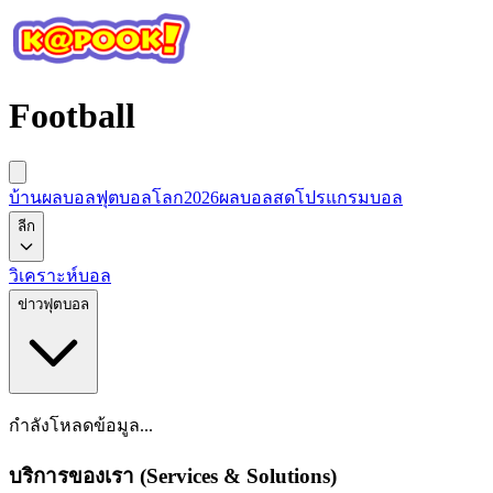
Football
บ้านผลบอล
ฟุตบอลโลก2026
ผลบอลสด
โปรแกรมบอล
ลีก
วิเคราะห์บอล
ข่าวฟุตบอล
กำลังโหลดข้อมูล...
บริการของเรา (Services & Solutions)