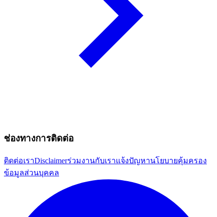
ช่องทางการติดต่อ
ติดต่อเรา
Disclaimer
ร่วมงานกับเรา
แจ้งปัญหา
นโยบายคุ้มครอง
ข้อมูลส่วนบุคคล