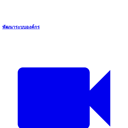
พัฒนาระบบองค์กร