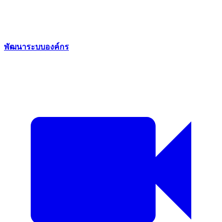
พัฒนาระบบองค์กร