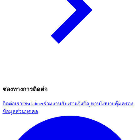
ช่องทางการติดต่อ
ติดต่อเรา
Disclaimer
ร่วมงานกับเรา
แจ้งปัญหา
นโยบายคุ้มครอง
ข้อมูลส่วนบุคคล