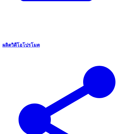
ผลิตวิดีโอโปรโมต