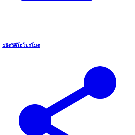
ผลิตวิดีโอโปรโมต