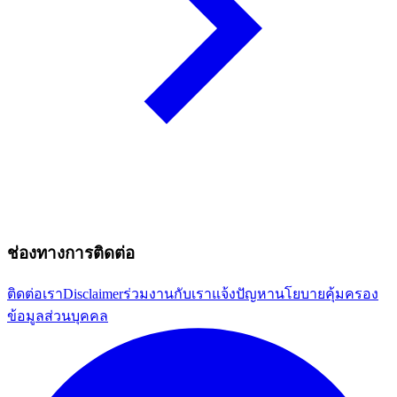
ช่องทางการติดต่อ
ติดต่อเรา
Disclaimer
ร่วมงานกับเรา
แจ้งปัญหา
นโยบายคุ้มครอง
ข้อมูลส่วนบุคคล