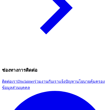
ช่องทางการติดต่อ
ติดต่อเรา
Disclaimer
ร่วมงานกับเรา
แจ้งปัญหา
นโยบายคุ้มครอง
ข้อมูลส่วนบุคคล