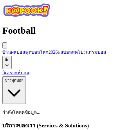
Football
บ้านผลบอล
ฟุตบอลโลก2026
ผลบอลสด
โปรแกรมบอล
ลีก
วิเคราะห์บอล
ข่าวฟุตบอล
กำลังโหลดข้อมูล...
บริการของเรา (Services & Solutions)