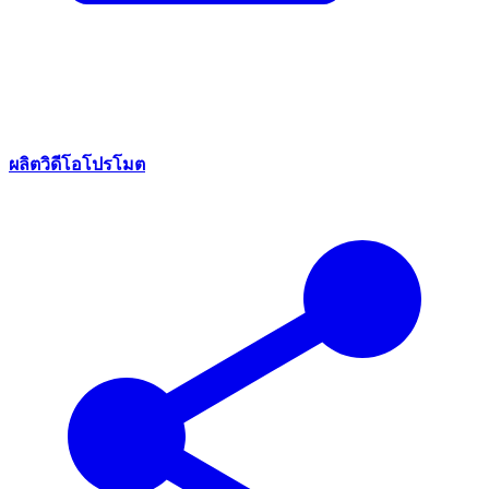
ผลิตวิดีโอโปรโมต