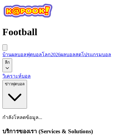
Football
บ้านผลบอล
ฟุตบอลโลก2026
ผลบอลสด
โปรแกรมบอล
ลีก
วิเคราะห์บอล
ข่าวฟุตบอล
กำลังโหลดข้อมูล...
บริการของเรา (Services & Solutions)