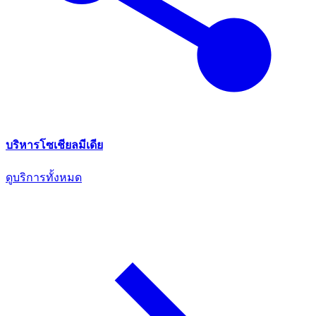
บริหารโซเชียลมีเดีย
ดูบริการทั้งหมด