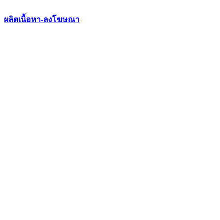
ผลิตเนื้อหา-ลงโฆษณา