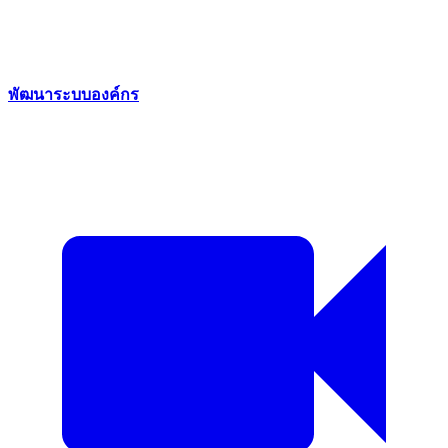
พัฒนาระบบองค์กร