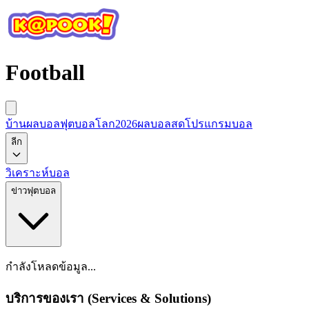
Football
บ้านผลบอล
ฟุตบอลโลก2026
ผลบอลสด
โปรแกรมบอล
ลีก
วิเคราะห์บอล
ข่าวฟุตบอล
กำลังโหลดข้อมูล...
บริการของเรา (Services & Solutions)