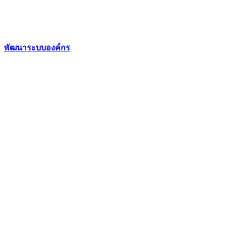
พัฒนาระบบองค์กร