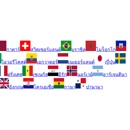
กาตาร์
สวิตเซอร์แลนด์
บราซิล
โมร็อกโก
ไอวอรีโคสต์
เอกวาดอร์
เนเธอร์แลนด์
ญี่ปุ่น
ฝรั่งเศส
เซเนกัล
อิรัก
นอร์เวย์
อาร์เจนตินา
อังกฤษ
โครเอเชีย
กานา
ปานามา