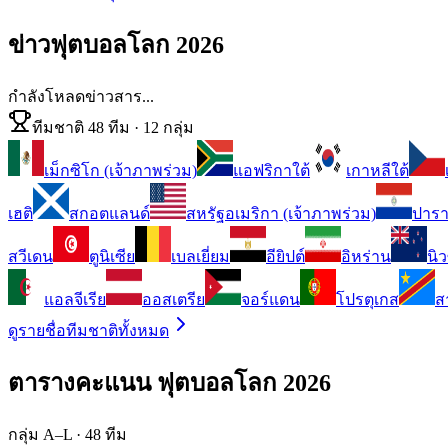
ข่าวฟุตบอลโลก 2026
กำลังโหลดข่าวสาร...
ทีมชาติ 48 ทีม · 12 กลุ่ม
เม็กซิโก (เจ้าภาพร่วม)
แอฟริกาใต้
เกาหลีใต้
เฮติ
สกอตแลนด์
สหรัฐอเมริกา (เจ้าภาพร่วม)
ปารา
สวีเดน
ตูนิเซีย
เบลเยี่ยม
อียิปต์
อิหร่าน
นิ
แอลจีเรีย
ออสเตรีย
จอร์แดน
โปรตุเกส
ส
ดูรายชื่อทีมชาติทั้งหมด
ตารางคะแนน ฟุตบอลโลก 2026
กลุ่ม A–L · 48 ทีม