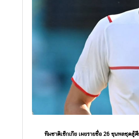
ทีมชาติเช็กเกีย เผยรายชื่อ 26 ขุนพลชุดสู้ศึ