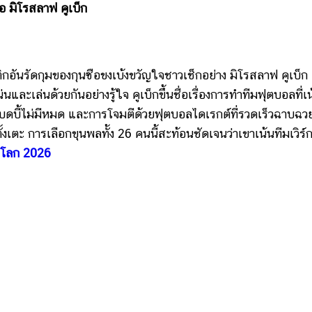
 มิโรสลาฟ คูเบ็ก
อันรัดกุมของกุนซือขงเบ้งขวัญใจชาวเช็กอย่าง มิโรสลาฟ คูเบ็ก ผ
ะเล่นด้วยกันอย่างรู้ใจ คูเบ็กขึ้นชื่อเรื่องการทำทีมฟุตบอลที่เ
่บดบี้ไม่มีหมด และการโจมตีด้วยฟุตบอลไดเรกต์ที่รวดเร็วฉาบฉว
้งเตะ การเลือกขุนพลทั้ง 26 คนนี้สะท้อนชัดเจนว่าเขาเน้นทีมเวิร์
ลโลก 2026