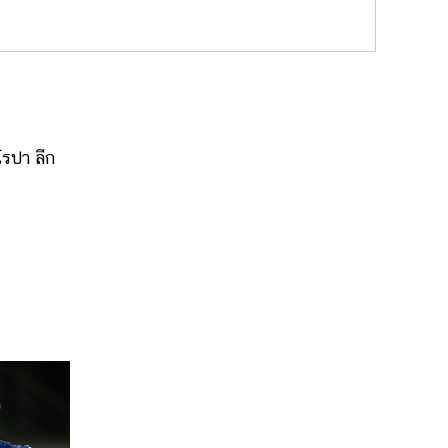
โรปา ลีก