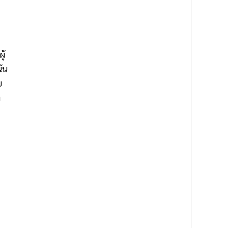
ู้
น้น
ย
ก