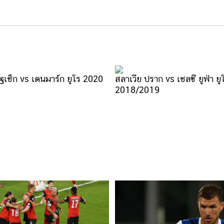
ฐเช็ก vs เดนมาร์ก ยูโร 2020
สลาเวีย ปราก vs เชลซี ยูฟ่า ยู
2018/2019