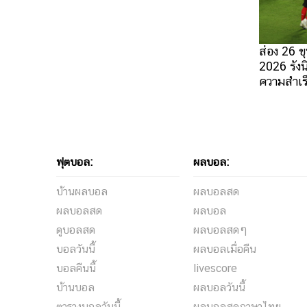
ส่อง 26 
2026 รัง
ความสำเร
ฟุตบอล:
ผลบอล:
บ้านผลบอล
ผลบอลสด
ผลบอลสด
ผลบอล
ดูบอลสด
ผลบอลสดๆ
บอลวันนี้
ผลบอลเมื่อคืน
บอลคืนนี้
livescore
บ้านบอล
ผลบอลวันนี้
ตารางบอลวันนี้
ผลบอลสดภาษาไทย