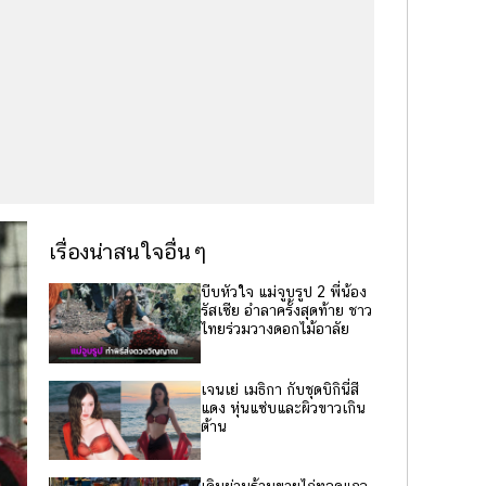
เรื่องน่าสนใจอื่นๆ
บีบหัวใจ แม่จูบรูป 2 พี่น้อง
รัสเซีย อำลาครั้งสุดท้าย ชาว
ไทยร่วมวางดอกไม้อาลัย
เจนเย่ เมธิกา กับชุดบิกินี่สี
แดง หุ่นแซ่บและผิวขาวเกิน
ต้าน