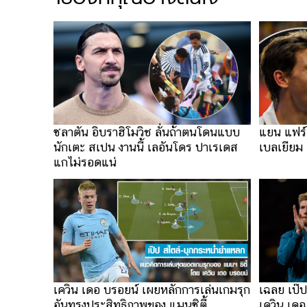
ซลาตัน อิบราฮิโมวิช ลั่นถ้าตนโดนแบบ
แยน แฟร์
นักเตะ สเปน งานนี้ เลอันโดร ปาเรเดส
เบลเยียม
แกไม่รอดแน่
เควิน เดอ บรอยน์ เผยหลักการเล่นเกมรุก
เฉลย เป๊ป
อันทรงประสิทธิภาพของ แมนซิตี้
เควิน เดอ