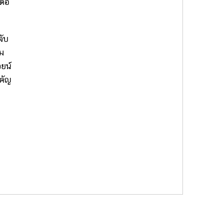
เดอ
จับ
ม
อยน์
คัญ