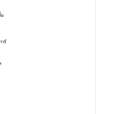
้น
การ์
ง
ม