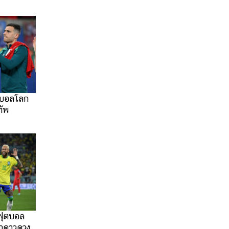
ตบอลโลก
ทัพ
 ฟุตบอล
่าดาวดวง