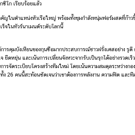
ซิโก เรียบร้อยแล้ว
ในตำแหน่งหัวเรือใหญ่ พร้อมทั้งขุมกำลังหนุ่มฟอร์มสดที่ก้าวขึ
ำเร็จในทัวร์นาเมนต์ระดับโลกนี้
ารคุมบังเหียนของกุนซือมากประสบการณ์ชาวฝรั่งเศสอย่าง รูดี 
่นใจ ยืดหยุ่น และเน้นการเปลี่ยนจังหวะจากรับเป็นรุกได้อย่างรวดเร็ว
การจัดระเบียบโครงสร้างทีมใหม่ โดยเน้นความสมดุลระหว่างกอ
ล่นทั้ง 26 คนนี้สะท้อนชัดเจนว่าเขาต้องการพลังงาน ความฟิต และที