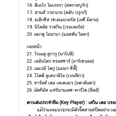
16. ดีเอโก โมเรยรา (สตราสบูร์ก)
17. ฮานส์ วานาเกน (คลับ บรูกก์)
18. อเล็กซิส เซเลเมเกอร์ส (เอซี มิลาน)
19. นิโคลัส ราสกิน (เรนเจอร์ส)
20. อมาดู โอนานา (แอสตัน วิลลา)
กองหน้า
21. โรเมลู ลูกากู (นาโปลี)
22. เลอันโดร ทรอสซาร์ (อาร์เซนอล)
23. เฌเรมี โดกู (แมนฯ ซิตี้)
24. โโดดี ลูเคบาคิโอ (เบนฟิกา)
25. ชาร์ลส์​ เดอ เคเตเลเร (อตาลันตา)
26. มัตทิอัส แฟร์นานเดซ-พาร์โด (ลีลล์)
ดาวเด่นประจำทีม (Key Player) : เควิน เดอ บรอ
แม้ว่าแผงแนวรุกจะมีตัวจี๊ดสายสปีดอย่าง เฌเร