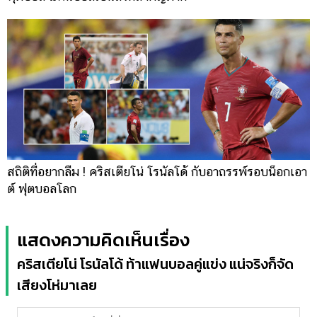
สถิติที่อยากลืม ! คริสเตียโน่ โรนัลโด้ กับอาถรรพ์รอบน็อกเอา
ต์ ฟุตบอลโลก
แสดงความคิดเห็นเรื่อง
คริสเตียโน่ โรนัลโด้ ท้าแฟนบอลคู่แข่ง แน่จริงก็จัด
เสียงโห่มาเลย