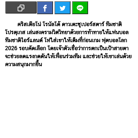
เงิน
การ
ศึกษา
คริสเตียโน่ โรนัลโด้ ดาวเตะซูเปอร์สตาร์ ทีมชาติ
โปรตุเกส เล่นสงครามวิตวิทยาด้วยการท้าทายให้แฟนบอล
บันเทิง
ทีมชาติไอร์แลนด์ โห่ใส่เขาให้เต็มที่ก่อนเกม ฟุตบอลโลก
2026 รอบคัดเลือก โดยเจ้าตัวเชื่อว่าการตกเป็นเป้าสายตา
รูปภาพ
จะช่วยลดแรงกดดันให้เพื่อนร่วมทีม และช่วยให้เขาเล่นด้วย
ดู
ความสนุกมากขึ้น
หนัง
Music
Station
ละคร
บันเทิง
เกาหลี
ไลฟ์