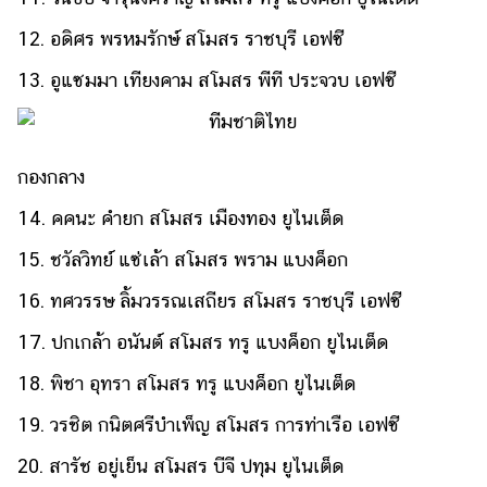
แต่งงาน
12. อดิศร พรหมรักษ์ สโมสร ราชบุรี เอฟซี
แม่
13. อูแซมมา เทียงคาม สโมสร พีที ประจวบ เอฟซี
และ
เด็ก
สัตว์
เลี้ยง
กองกลาง
Infographic
14. คคนะ คำยก สโมสร เมืองทอง ยูไนเต็ด
15. ชวัลวิทย์ แซ่เล้า สโมสร พราม แบงค็อก
บริการ
16. ทศวรรษ ลิ้มวรรณเสถียร สโมสร ราชบุรี เอฟซี
แอปฯ
กระปุก
17. ปกเกล้า อนันต์ สโมสร ทรู แบงค็อก ยูไนเต็ด
คอร์ส
18. พิชา อุทรา สโมสร ทรู แบงค็อก ยูไนเต็ด
ออนไลน์
19. วรชิต กนิตศรีบำเพ็ญ สโมสร การท่าเรือ เอฟซี
เรียน
20. สารัช อยู่เย็น สโมสร บีจี ปทุม ยูไนเต็ด
เลข