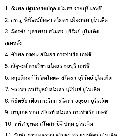
1. กัมพล ปฐมอรรฆย์กุล สโมสร ราชบุรี เอฟซี
รถยนต์
2. กรกฏ พิพัฒน์นัดดา สโมสร เมืองทอง ยูไนเต็ด
บ้าน
และ
3. ฉัตรชัย บุตรพรม สโมสร บุรีรัมย์ ยูไนเต็ด
การ
ตกแต่ง
กองหลัง
มือ
4. ชัยพล อดทน สโมสร การท่าเรือ เอฟซี
ถือ
5. ณัฐพงษ์ สายริยา สโมสร ชลบุรี เอฟซี
ราคา
ทอง
6. นฤบดินทร์ วีรวัฒโนดม สโมสร บุรีรัมย์ ยูไนเต็ด
ราคา
7. พรรษา เหมวิบูลย์ สโมสร บุรีรัมย์ ยูไนเต็ด
น้ำมัน
8. พิชิตชัย เศียรกระโทก สโมสร อยุธยา ยูไนเต็ด
วา
9. มานูเอล ทอม เบียรห์ สโมสร การท่าเรือ เอฟซี
ไร
10. วาริส ชูทอง สโมสร บีจี ปทุม ยูไนเต็ด
ตี้
11. วันชัย จารุนงคราญ สโมสร ทรู แบงค็อก ยูไนเต็ด