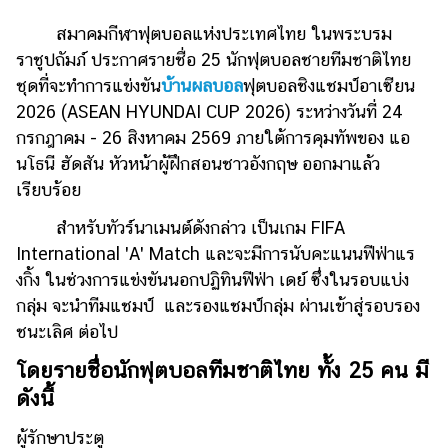
ไตล์
สมาคมกีฬาฟุตบอลแห่งประเทศไทย ในพระบรม
ดูด
ราชูปถัมภ์ ประกาศรายชื่อ 25 นักฟุตบอลชายทีมชาติไทย
วง
ชุดที่จะทำการแข่งขัน
บ้านผลบอล
ฟุตบอลชิงแชมป์อาเซียน
2026 (ASEAN HYUNDAI CUP 2026) ระหว่างวันที่ 24
ผู้
หญิง
กรกฎาคม - 26 สิงหาคม 2569 ภายใต้การคุมทัพของ แอ
นโธนี ฮัดสัน หัวหน้าผู้ฝึกสอนชาวอังกฤษ ออกมาแล้ว
ผู้ชาย
เรียบร้อย
สุขภาพ
สำหรับทัวร์นาเมนต์ดังกล่าว เป็นเกม FIFA
ท่อง
International 'A' Match และจะมีการนับคะแนนฟีฟ่าแร
เที่ยว
งกิ้ง ในช่วงการแข่งขันนอกปฏิทินฟีฟ่า เดย์ ซึ่งในรอบแบ่ง
กลุ่ม จะนำทีมแชมป์ และรองแชมป์กลุ่ม ผ่านเข้าสู่รอบรอง
สูตร
อาหาร
ชนะเลิศ ต่อไป
ง่ายๆ
โดยรายชื่อนักฟุตบอลทีมชาติไทย ทั้ง 25 คน มี
ดังนี้
ช้อป
ปิ้ง
ผู้รักษาประตู