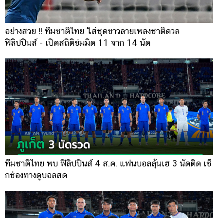
อย่างสวย !! ทีมชาติไทย ใส่ชุดขาวลายเพลงชาติดวล
ฟิลิปปินส์ - เปิดสถิติข่มมิด 11 จาก 14 นัด
ทีมชาติไทย พบ ฟิลิปปินส์ 4 ส.ค. แฟนบอลลุ้นเฮ 3 นัดติด เช็
กช่องทางดูบอลสด