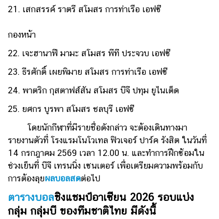
ออนไลน์
21. เสกสรรค์ ราตรี สโมสร การท่าเรือ เอฟซี
ติดต่อ
โฆษณา
กองหน้า
แจ้ง
22. เจะฮานาฟี มามะ สโมสร พีที ประจวบ เอฟซี
ปัญหา
23. ธีรศักดิ์ เผยพิมาย สโมสร การท่าเรือ เอฟซี ​
ร่วม
24. พาตริก กุสตาฟส์สัน สโมสร บีจี ปทุม ยูไนเต็ด
งาน
กับ
25. ยศกร บูรพา สโมสร ชลบุรี เอฟซี
เรา
โดยนักกีฬาที่มีรายชื่อดังกล่าว จะต้องเดินทางมา
รายงานตัวที่ โรงแรมโนโวเทล ฟิวเจอร์ ปาร์ค รังสิต ในวันที่
14 กรกฎาคม 2569 เวลา 12.00 น. และทำการฝึกซ้อมใน
ช่วงเย็นที่ บีจี เทรนนิ่ง เซนเตอร์ เพื่อเตรียมความพร้อมกับ
การต้องลุย
ผลบอลสด
ต่อไป
ตารางบอล
ชิงแชมป์อาเซียน 2026 รอบแบ่ง
กลุ่ม กลุ่มบี ของทีมชาติไทย มีดังนี้