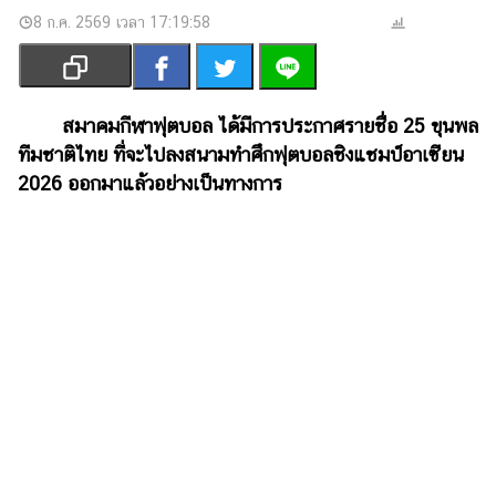
เงิน
8 ก.ค. 2569 เวลา 17:19:58
การ
ศึกษา
บันเทิง
สมาคมกีฬาฟุตบอล ได้มีการประกาศรายชื่อ 25 ขุนพล
ทีมชาติไทย ที่จะไปลงสนามทำศึกฟุตบอลชิงแชมป์อาเซียน
รูปภาพ
2026 ออกมาแล้วอย่างเป็นทางการ
ดู
หนัง
Music
Station
ละคร
บันเทิง
เกาหลี
ไลฟ์