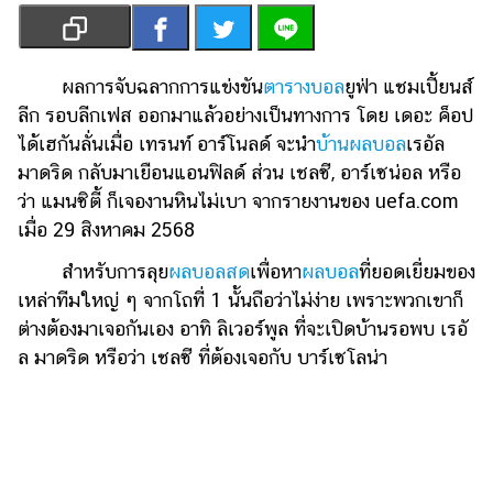
เงิน
การ
ศึกษา
ผลการจับฉลากการแข่งขัน
ตารางบอล
ยูฟ่า แชมเปี้ยนส์
ลีก รอบลีกเฟส ออกมาแล้วอย่างเป็นทางการ โดย เดอะ ค็อป
บันเทิง
ได้เฮกันลั่นเมื่อ เทรนท์ อาร์โนลด์ จะนำ
บ้านผลบอล
เรอัล
มาดริด กลับมาเยือนแอนฟิลด์ ส่วน เชลซี, อาร์เซน่อล หรือ
รูปภาพ
ว่า แมนซิตี้ ก็เจองานหินไม่เบา จากรายงานของ uefa.com
ดู
เมื่อ 29 สิงหาคม 2568
หนัง
สำหรับการลุย
ผลบอลสด
เพื่อหา
ผลบอล
ที่ยอดเยี่ยมของ
Music
เหล่าทีมใหญ่ ๆ จากโถที่ 1 นั้นถือว่าไม่ง่าย เพราะพวกเขาก็
Station
ต่างต้องมาเจอกันเอง อาทิ ลิเวอร์พูล ที่จะเปิดบ้านรอพบ เรอั
ละคร
ล มาดริด หรือว่า เชลซี ที่ต้องเจอกับ บาร์เซโลน่า
บันเทิง
เกาหลี
ไลฟ์